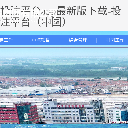
投注平台app最新版下载-投
注平台（中国）
建工作
重点项目
综合管理
群团工作