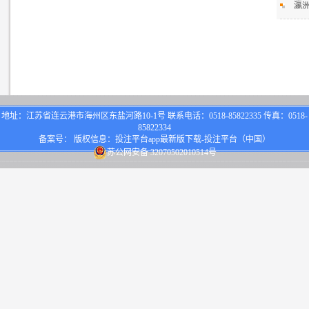
瀛
地址：江苏省连云港市海州区东盐河路10-1号 联系电话：0518-85822335 传真：0518-
85822334
备案号： 版权信息：投注平台app最新版下载-投注平台（中国）
苏公网安备 32070502010514号