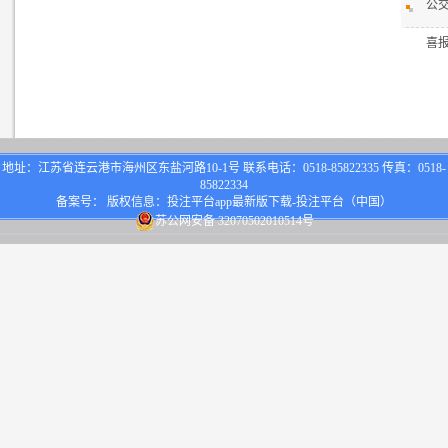
公
喜
地址：江苏省连云港市海州区东盐河路10-1号 联系电话：0518-85822335 传真：0518-
85822334
备案号： 版权信息：投注平台app最新版下载-投注平台（中国）
苏公网安备 32070502010514号