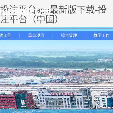
投注平台app最新版下载-投
注平台（中国）
建工作
重点项目
综合管理
群团工作