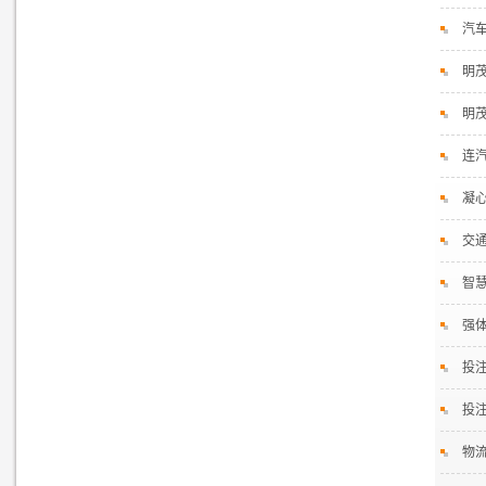
汽车
明
明
连
凝心
交
智
强
投注
投
物流