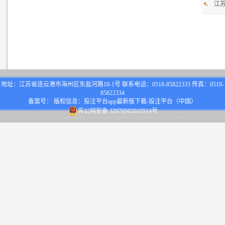
江苏
地址：江苏省连云港市海州区东盐河路10-1号 联系电话：0518-85822335 传真：0518-
85822334
备案号： 版权信息：投注平台app最新版下载-投注平台（中国）
苏公网安备 32070502010514号