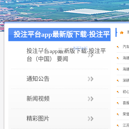
投注平台app最新版下载-投注平
台（中国）
汽
NEWS
投注平台app最新版下载-投注平
台（中国） 要闻
海
海
通知公告
深耕
初
新闻视频
喜报
荣
精彩图片
江