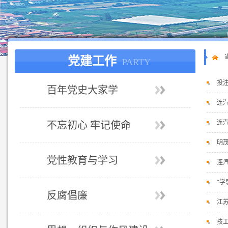
党建工作
PARTY
投注
百年党史大家学
连
连
不忘初心 牢记使命
明
党性教育与学习
连
“学
反腐倡廉
江
技