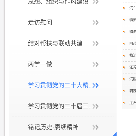
思想、组织与作风建设
汽
物
走访慰问
物流
结对帮扶与联动共建
明
物
两学一做
江
汽
学习贯彻党的二十大精...
明
连
学习贯彻党的二十届三...
铭记历史·赓续精神