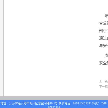
合公
剖析
通过
与安
安全
上一篇
下一篇
地址：江苏省连云港市海州区东盐河路10-1号 联系电话：0518-85822335 传真：0518-
85822334