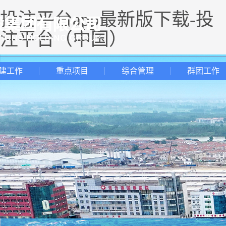
投注平台app最新版下载-投
注平台（中国）
建工作
重点项目
综合管理
群团工作