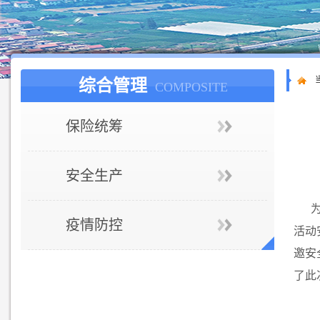
综合管理
COMPOSITE
保险统筹
安全生产
疫情防控
活动
邀安
了此