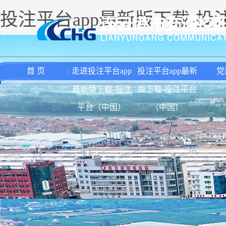
投注平台app最新版下载-
首 页
走进投注平台app
投注平台app最新
党
最新版下载-投注
版下载-投注平台
平台（中国）
（中国）