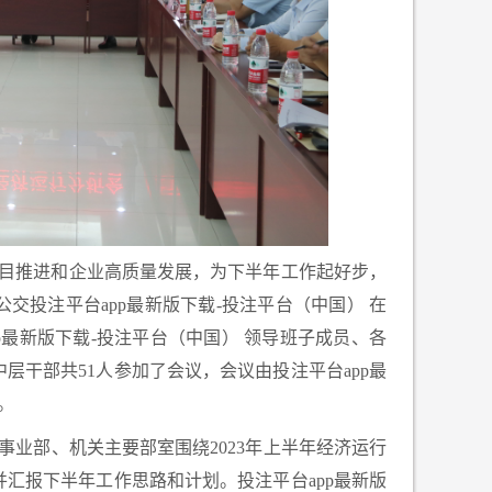
目推进和企业高质量发展，为下半年工作起好步，
公交投注平台app最新版下载-投注平台（中国） 在
p最新版下载-投注平台（中国） 领导班子成员、各
层干部共51人参加了会议，会议由投注平台app最
。
各事业部、机关主要
部室围绕
202
3年上半年经济运行
汇报下半年工作思路和计划。投注平台app最新版