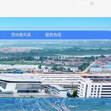
加入收藏
| | |
劳动者风采
服务热线