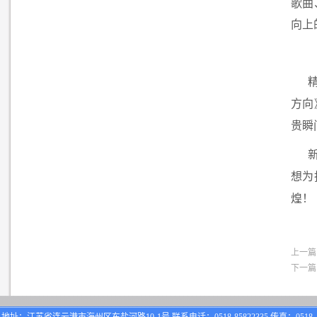
歌曲
向上
方向
贵瞬
想为
煌！
上一篇
下一篇