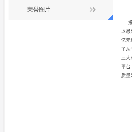
荣誉图片
以最
亿元
了从
三大
平台
质量