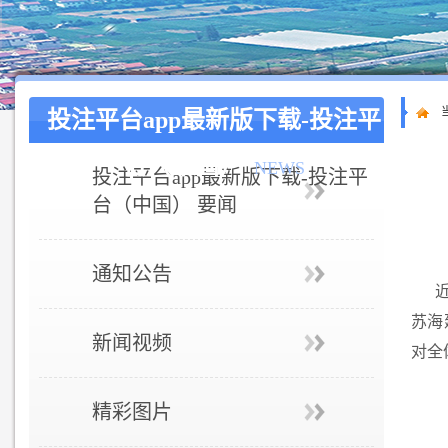
投注平台app最新版下载-投注平
台（中国）
NEWS
投注平台app最新版下载-投注平
台（中国） 要闻
通知公告
苏海
新闻视频
对全
精彩图片