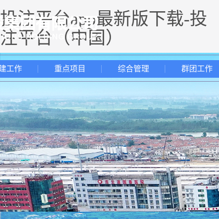
投注平台app最新版下载-投
注平台（中国）
建工作
重点项目
综合管理
群团工作