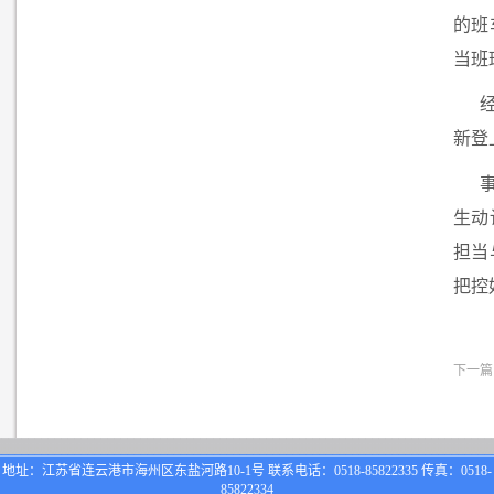
的班
当班
新登
生动
担当
把控
下一篇
地址：江苏省连云港市海州区东盐河路10-1号 联系电话：0518-85822335 传真：0518-
85822334