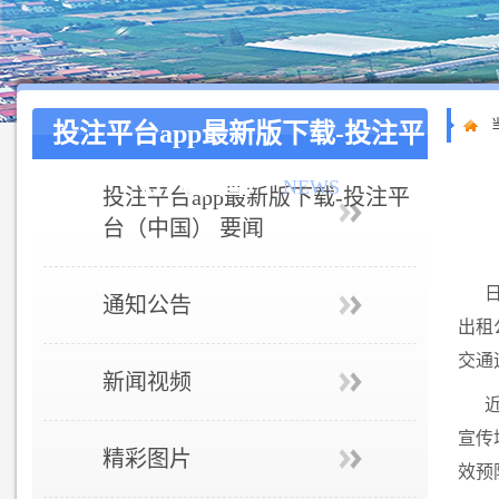
投注平台app最新版下载-投注平
台（中国）
NEWS
投注平台app最新版下载-投注平
台（中国） 要闻
通知公告
出租
交通
新闻视频
宣传
精彩图片
效预