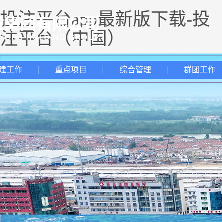
投注平台app最新版下载-投
注平台（中国）
建工作
重点项目
综合管理
群团工作